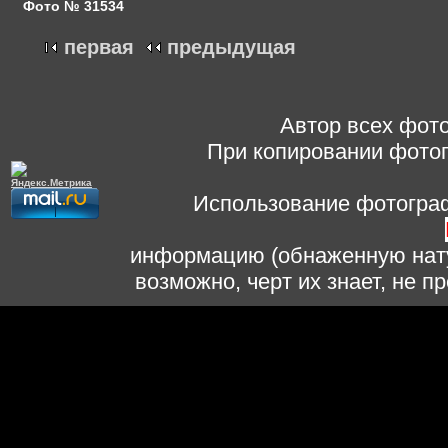
Фото № 31534
первая
предыдущая
Автор всех фото
При копировании фотог
Использование фотограф
информацию (обнаженную нату
возможно, черт их знает, не 