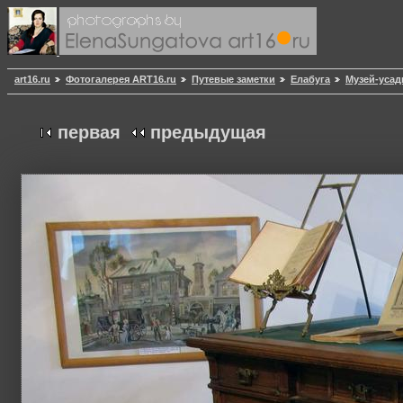
art16.ru
Фотогалерея ART16.ru
Путевые заметки
Елабуга
Музей-усад
первая
предыдущая