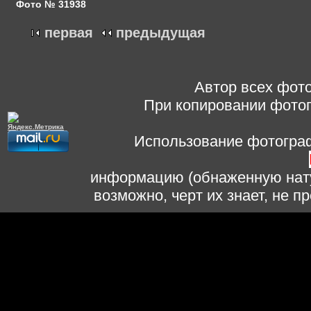
Фото № 31938
первая
предыдущая
Автор всех фото
При копировании фотог
Использование фотограф
информацию (обнаженную нату
возможно, черт их знает, не 