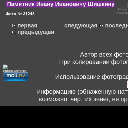
Памятник Ивану Ивановичу Шишкину
П
Размер
Фото № 31243
Полный ра
первая
следующая
послед
предыдущая
Автор всех фото
При копировании фотог
Использование фотограф
информацию (обнаженную нату
возможно, черт их знает, не 