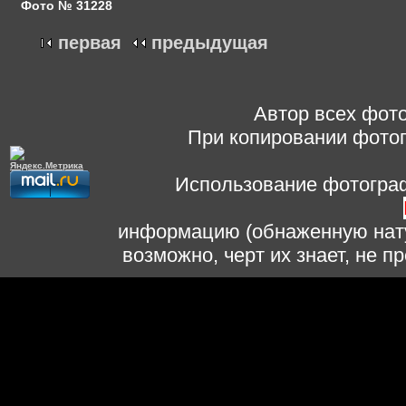
Фото № 31228
первая
предыдущая
Автор всех фото
При копировании фотог
Использование фотограф
информацию (обнаженную нату
возможно, черт их знает, не 