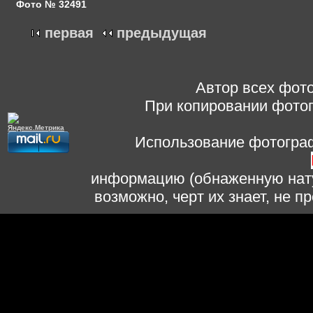
Фото № 32491
первая
предыдущая
Автор всех фото
При копировании фотог
Использование фотограф
информацию (обнаженную нату
возможно, черт их знает, не 