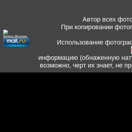
Автор всех фото
При копировании фотог
Использование фотограф
информацию (обнаженную нату
возможно, черт их знает, не 