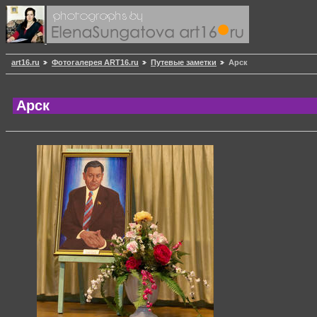
art16.ru
Фотогалерея ART16.ru
Путевые заметки
Арск
Арск