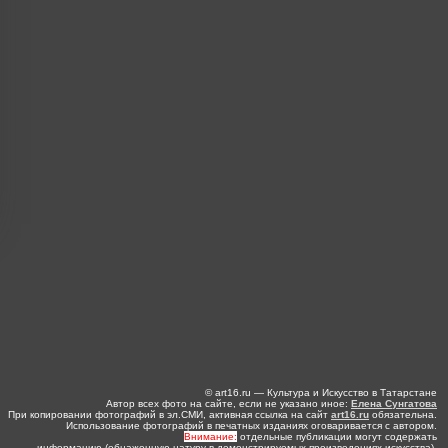
© art16.ru — Культура и Искусство в Татарстане
Автор всех фото на сайте, если не указано иное:
Елена Сунгатова
При копировании фотографий в эл.СМИ, активная ссылка на сайт
art16.ru
обязательна.
Использование фотографий в печатных изданиях оговаривается с автором.
Внимание:
отдельные публикации могут содержать
информацию (обнаженную натуру в демонстрируемых произведениях искусства),