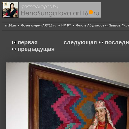
art16.ru
Фотогалерея ART16.ru
НМ РТ
Фаиль Абуляесович Зиязов. "Кра
первая
следующая
последн
предыдущая