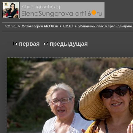
art16.ru
Фотогалерея ART16.ru
НМ РТ
Яблочный спас в Красновидово.
первая
предыдущая