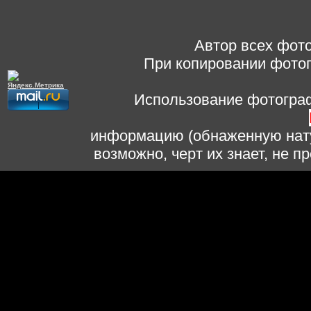
Автор всех фото
При копировании фотог
Использование фотограф
информацию (обнаженную нату
возможно, черт их знает, не 