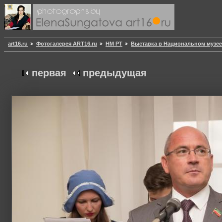
art16.ru
Фотогалерея ART16.ru
НМ РТ
Выставка в Национальном музее
первая
предыдущая