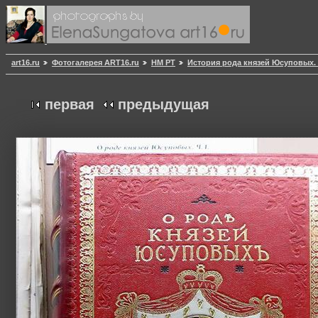
art16.ru
Фотогалерея ART16.ru
НМ РТ
История рода князей Юсуповых.
первая
предыдущая