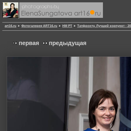
art16.ru
Фотогалерея ART16.ru
НМ РТ
Татфронту. Лучший корпункт - 2
первая
предыдущая