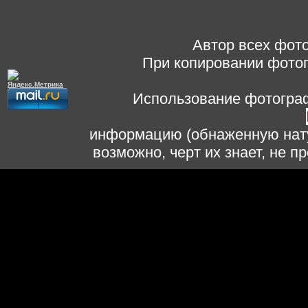
Автор всех фото
При копировании фотог
Использование фотограф
информацию (обнаженную нату
возможно, черт их знает, не 