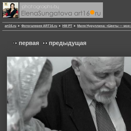
art16.ru
Фотогалерея ART16.ru
НМ РТ
Миля Нуруллина: «Цветы — моя 
первая
предыдущая