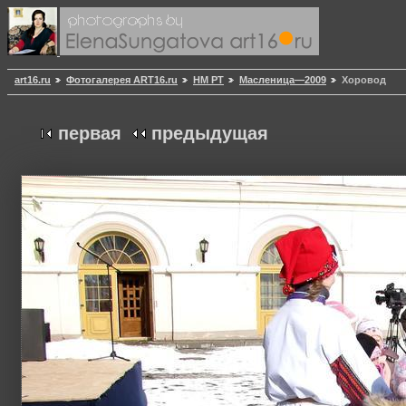
art16.ru
Фотогалерея ART16.ru
НМ РТ
Масленица—2009
Хоровод
первая
предыдущая