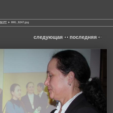
НМ РТ
IMG_8247.jpg
следующая
последняя