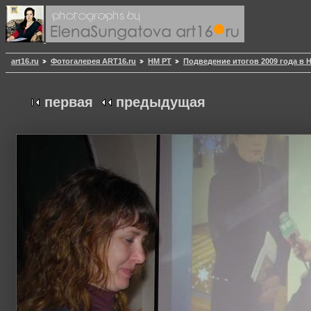
art16.ru
Фотогалерея ART16.ru
НМ РТ
Подведение итогов 2009 года в 
первая
предыдущая