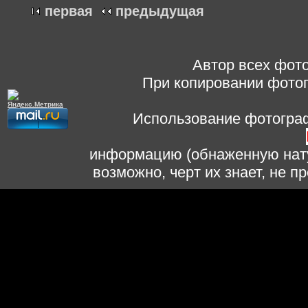
первая
предыдущая
Автор всех фото
При копировании фотог
Использование фотограф
информацию (обнаженную нату
возможно, черт их знает, не 