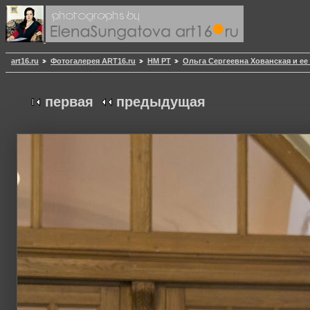
art16.ru
Фотогалерея ART16.ru
НМ РТ
Ольга Сергеевна Хованская и ее
первая
предыдущая