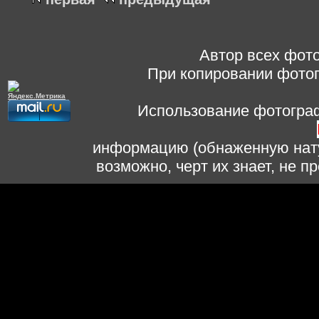
Автор всех фото
При копировании фотог
Использование фотограф
информацию (обнаженную нату
возможно, черт их знает, не 