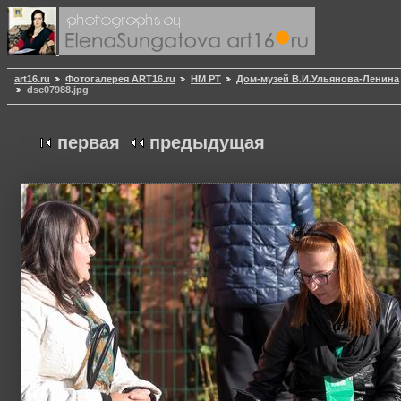
art16.ru
Фотогалерея ART16.ru
НМ РТ
Дом-музей В.И.Ульянова-Ленина
dsc07988.jpg
первая
предыдущая