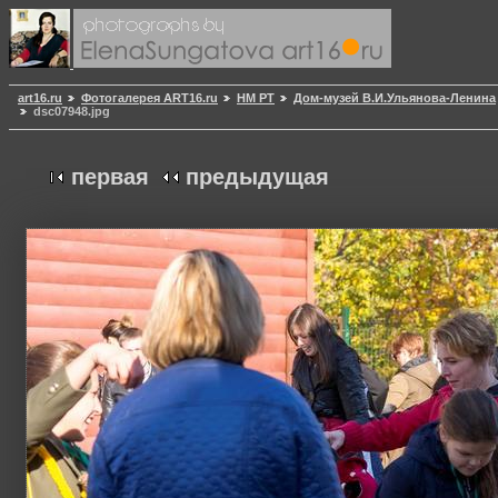
art16.ru
Фотогалерея ART16.ru
НМ РТ
Дом-музей В.И.Ульянова-Ленина
dsc07948.jpg
первая
предыдущая