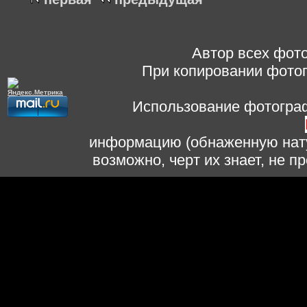
Автор всех фото
При копировании фотог
Использование фотограф
информацию (обнаженную нату
возможно, черт их знает, не 