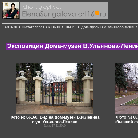
art16.ru
Фотогалерея ART16.ru
НМ РТ
Дом-музей В.И.Ульянова-Ленина
Экспозиция Дома-музея В.Ульянова-Лени
Фото № 66160. Вид на Дом-музей В.И.Ленина
Фото № 66
с ул. Ульянова-Ленина
(бывший фл
Дата: 17.11.2010