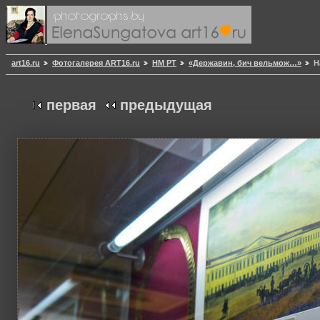
art16.ru
Фотогалерея ART16.ru
НМ РТ
«Державин, бич вельмож…»
Н
первая
предыдущая