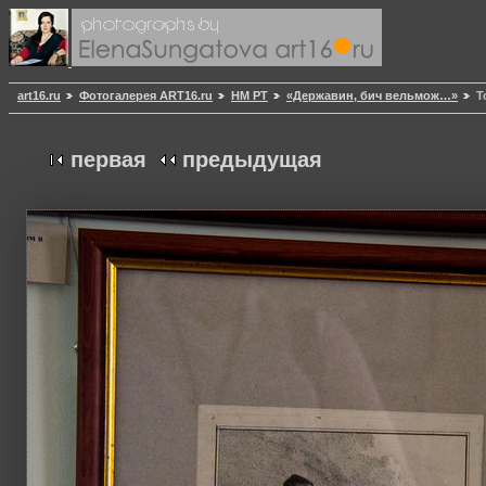
art16.ru
Фотогалерея ART16.ru
НМ РТ
«Державин, бич вельмож…»
Т
первая
предыдущая