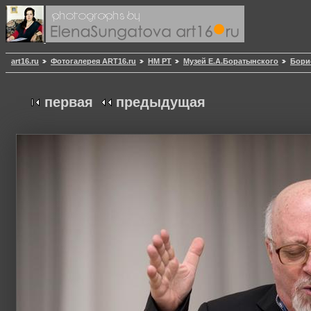
art16.ru
Фотогалерея ART16.ru
НМ РТ
Музей Е.А.Боратынского
Бори
первая
предыдущая