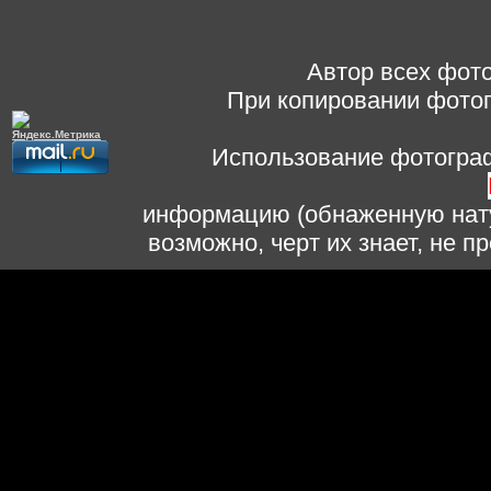
Автор всех фото
При копировании фотог
Использование фотограф
информацию (обнаженную нату
возможно, черт их знает, не 