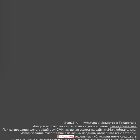
© art16.ru — Культура и Искусство в Татарстане
Автор всех фото на сайте, если не указано иное:
Елена Сунгатова
При копировании фотографий в эл.СМИ, активная ссылка на сайт
art16.ru
обязательна.
Использование фотографий в печатных изданиях оговаривается с автором.
Внимание:
отдельные публикации могут содержать
информацию (обнаженную натуру в демонстрируемых произведениях искусства),