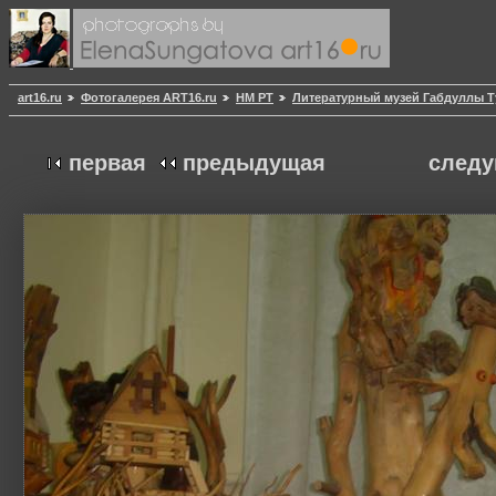
art16.ru
Фотогалерея ART16.ru
НМ РТ
Литературный музей Габдуллы Т
первая
предыдущая
след