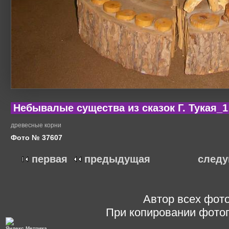
Небывалые существа из сказок Г. Тукая_1
древесные корни
Фото № 37607
первая
предыдущая
след
Автор всех фото
При копировании фотог