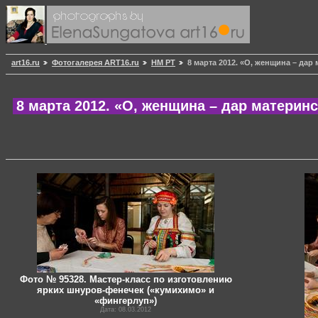
art16.ru
Фотогалерея ART16.ru
НМ РТ
8 марта 2012. «О, женщина – дар
8 марта 2012. «О, женщина – дар материн
Фото № 95328. Мастер-класс по изготовлению
ярких шнуров-фенечек («кумихимо» и
«фингерлуп»)
Дата: 08.03.2012