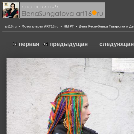
art16.ru
Фотогалерея ART16.ru
НМ РТ
День Республики Татарстан и Де
первая
предыдущая
следующая