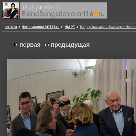
art16.ru
Фотогалерея ART16.ru
НМ РТ
Надир Альмеев. Выставка «Кол
первая
предыдущая