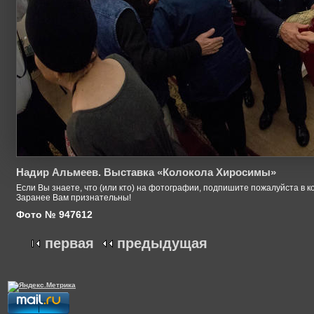
Надир Альмеев. Выставка «Колокола Хиросимы»
Если Вы знаете, что (или кто) на фотографии, подпишите пожалуйста в к
Заранее Вам признательны!
Фото № 947612
первая
предыдущая