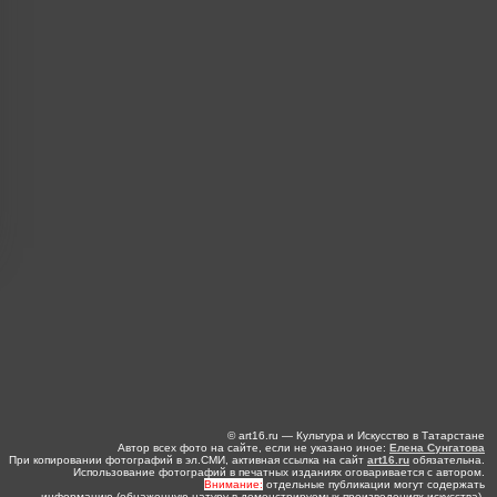
© art16.ru — Культура и Искусство в Татарстане
Автор всех фото на сайте, если не указано иное:
Елена Сунгатова
При копировании фотографий в эл.СМИ, активная ссылка на сайт
art16.ru
обязательна.
Использование фотографий в печатных изданиях оговаривается с автором.
Внимание:
отдельные публикации могут содержать
информацию (обнаженную натуру в демонстрируемых произведениях искусства),