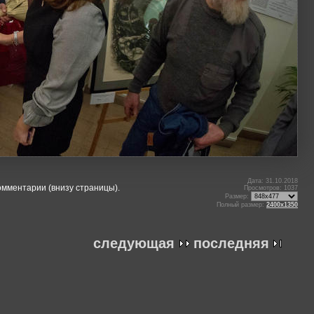
Дата: 31.10.2018
омментарии (внизу страницы).
Просмотров: 1037
Размер:
Полный размер:
2400x1350
следующая
последняя