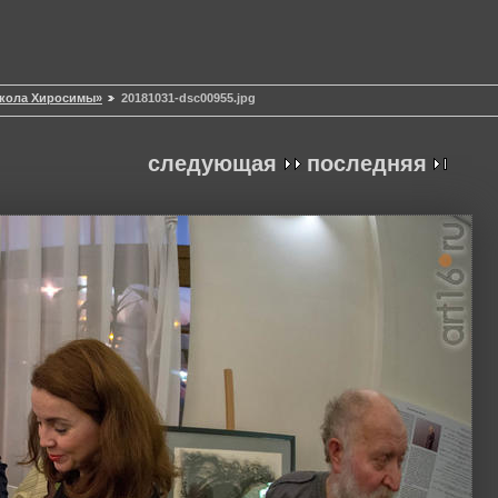
окола Хиросимы»
20181031-dsc00955.jpg
следующая
последняя