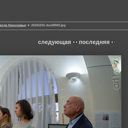
окола Хиросимы»
20181031-dsc00943.jpg
следующая
последняя