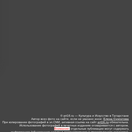
© art16.ru — Культура и Искусство в Татарстане
Автор всех фото на сайте, если не указано иное:
Елена Сунгатова
При копировании фотографий в эл.СМИ, активная ссылка на сайт
art16.ru
обязательна.
Использование фотографий в печатных изданиях оговаривается с автором.
Внимание:
отдельные публикации могут содержать
информацию (обнаженную натуру в демонстрируемых произведениях искусства),