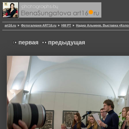
art16.ru
Фотогалерея ART16.ru
НМ РТ
Надир Альмеев. Выставка «Кол
первая
предыдущая