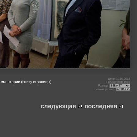
Дата: 31.10.2018
омментарии (внизу страницы).
Просмотров: 1049
Размер:
Полный размер:
2400x1350
следующая
последняя