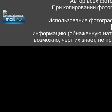
Автор всех фото
При копировании фотог
Использование фотограф
информацию (обнаженную нату
возможно, черт их знает, не 