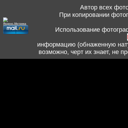
Автор всех фото
При копировании фотог
Использование фотограф
информацию (обнаженную нату
возможно, черт их знает, не 