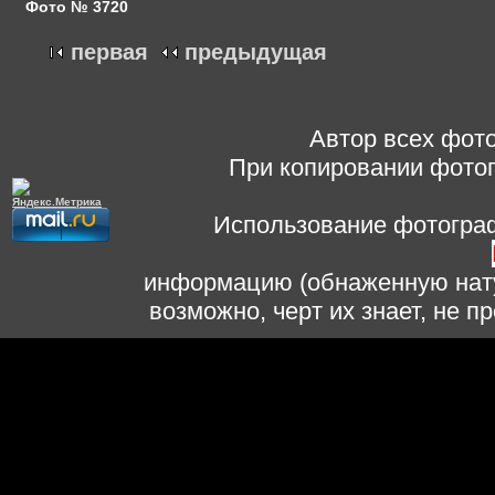
Фото № 3720
первая
предыдущая
Автор всех фото
При копировании фотог
Использование фотограф
информацию (обнаженную нату
возможно, черт их знает, не 