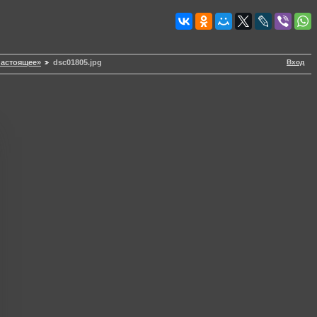
Вход
настоящее»
dsc01805.jpg