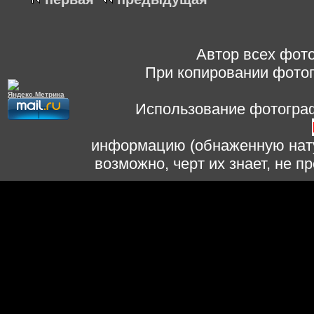
Автор всех фото
При копировании фотог
Использование фотограф
информацию (обнаженную нату
возможно, черт их знает, не 