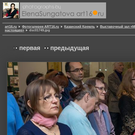
art16.ru
Фотогалерея ART16.ru
Казанский Кремль
Выставочный зал «
настоящее»
dsc01749.jpg
первая
предыдущая