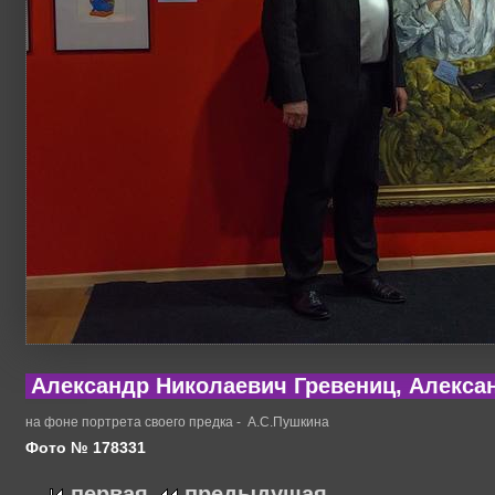
Александр Николаевич Гревениц, Алекса
на фоне портрета своего предка - А.С.Пушкина
Фото № 178331
первая
предыдущая