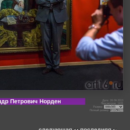
ндр Петрович Норден
Дата: 26.09.2013
Просмотров: 1431
Размер:
Полный размер:
1600x1066
следующая
последняя