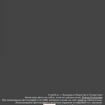
© art16.ru — Культура и Искусство в Татарстане
Автор всех фото на сайте, если не указано иное:
Елена Сунгатова
При копировании фотографий в эл.СМИ, активная ссылка на сайт
art16.ru
обязательна.
Использование фотографий в печатных изданиях оговаривается с автором.