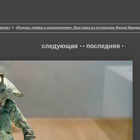
Манеж»
«Родник любви и вдохновения». Выставка из коллекции Фонда Мардж
следующая
последняя