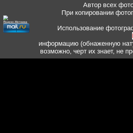
Автор всех фото
При копировании фотог
Использование фотограф
информацию (обнаженную нату
возможно, черт их знает, не 