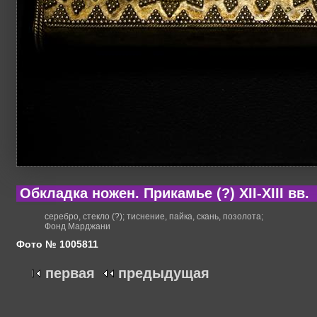
Обкладка ножен. Прикамье (?) XII-XIII вв.
серебро, стекло (?); тиснение, пайка, скань, позолота;
Фонд Марджани
Фото № 1005811
первая
предыдущая