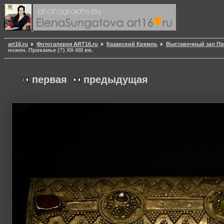
art16.ru
Фотогалерея ART16.ru
Казанский Кремль
Выставочный зал Пр
ножен. Прикамье (?) XII-XIII вв.
первая
предыдущая