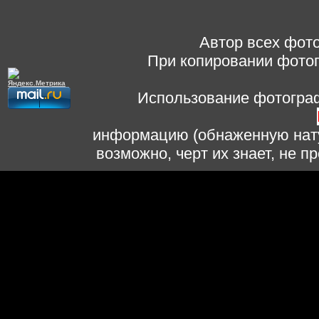
Автор всех фото
При копировании фотог
Использование фотограф
информацию (обнаженную нату
возможно, черт их знает, не 