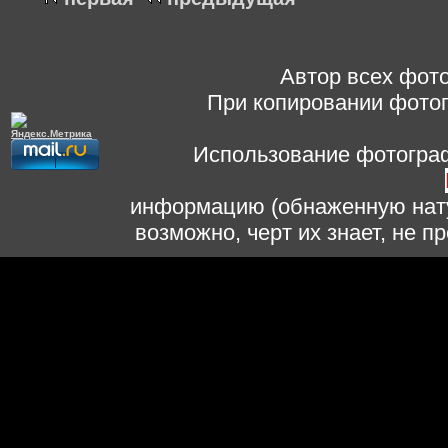
Автор всех фото
При копировании фотог
Использование фотограф
информацию (обнаженную нату
возможно, черт их знает, не 