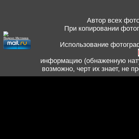
Автор всех фото
При копировании фотог
Использование фотограф
информацию (обнаженную нату
возможно, черт их знает, не 