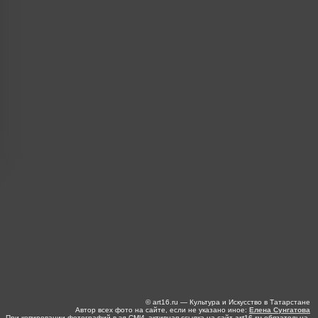
© art16.ru — Культура и Искусство в Татарстане
Автор всех фото на сайте, если не указано иное:
Елена Сунгатова
При копировании фотографий в эл.СМИ, активная ссылка на сайт
art16.ru
обязательна.