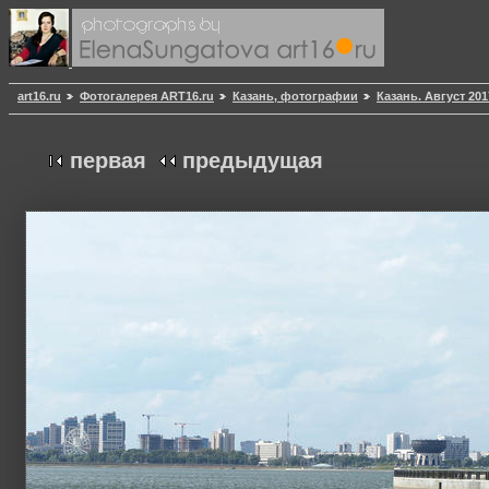
art16.ru
Фотогалерея ART16.ru
Казань, фотографии
Казань. Август 201
первая
предыдущая