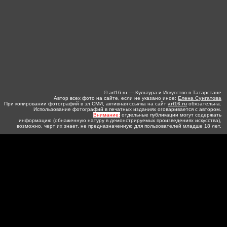
© art16.ru — Культура и Искусство в Татарстане
Автор всех фото на сайте, если не указано иное:
Елена Сунгатова
При копировании фотографий в эл.СМИ, активная ссылка на сайт
art16.ru
обязательна.
Использование фотографий в печатных изданиях оговаривается с автором.
Внимание:
отдельные публикации могут содержать
информацию (обнаженную натуру в демонстрируемых произведениях искусства),
возможно, черт их знает, не предназначенную для пользователей младше 18 лет.