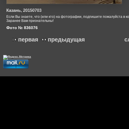
Казань, 20150703
Если Вы знаете, что (или кто) на фотографии, подпишите пожалуйста в к
Заранее Вам признательны!
Фото № 836076
первая
предыдущая
с