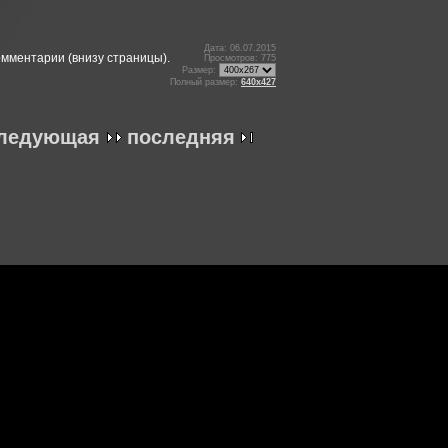
Дата: 06.07.2015
омментарии (внизу страницы).
Просмотров: 775
Размер:
Полный размер:
640x427
ледующая
последняя