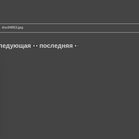
dsc04053.jpg
ледующая
последняя