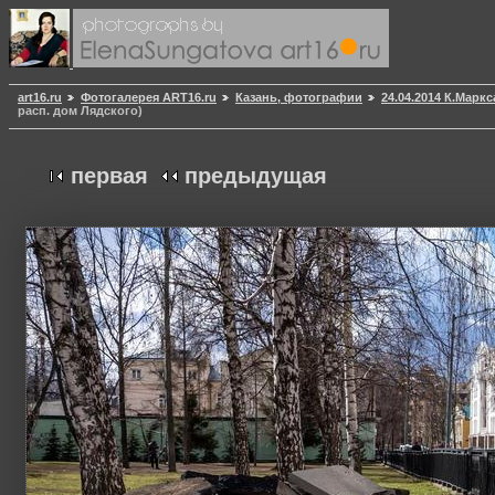
art16.ru
Фотогалерея ART16.ru
Казань, фотографии
24.04.2014 К.Марк
расп. дом Лядского)
первая
предыдущая