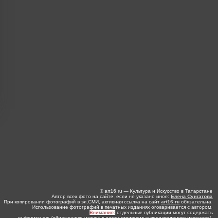
© art16.ru — Культура и Искусство в Татарстане
Автор всех фото на сайте, если не указано иное:
Елена Сунгатова
При копировании фотографий в эл.СМИ, активная ссылка на сайт
art16.ru
обязательна.
Использование фотографий в печатных изданиях оговаривается с автором.
Внимание:
отдельные публикации могут содержать
информацию (обнаженную натуру в демонстрируемых произведениях искусства),