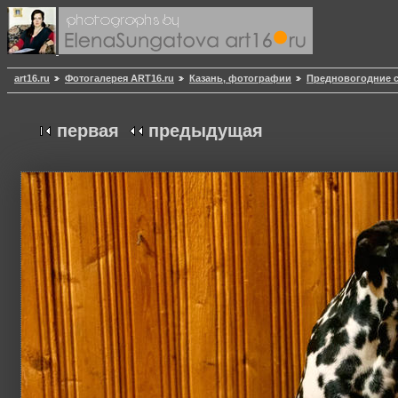
art16.ru
Фотогалерея ART16.ru
Казань, фотографии
Предновогодние с
первая
предыдущая