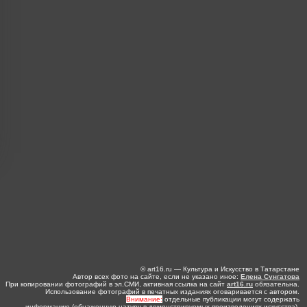
© art16.ru — Культура и Искусство в Татарстане
Автор всех фото на сайте, если не указано иное:
Елена Сунгатова
При копировании фотографий в эл.СМИ, активная ссылка на сайт
art16.ru
обязательна.
Использование фотографий в печатных изданиях оговаривается с автором.
Внимание:
отдельные публикации могут содержать
информацию (обнаженную натуру в демонстрируемых произведениях искусства),