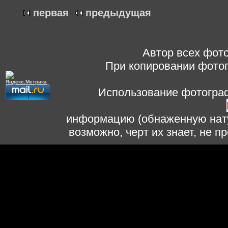
первая
предыдущая
Автор всех фото
При копировании фотог
Использование фотограф
информацию (обнаженную нату
возможно, черт их знает, не 