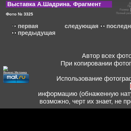
Выставка А.Шадрина. Фрагмент
Д
Пр
Размер:
Фото № 3325
Полный раз
первая
следующая
последн
предыдущая
Автор всех фото
При копировании фотог
Использование фотограф
информацию (обнаженную нату
возможно, черт их знает, не 