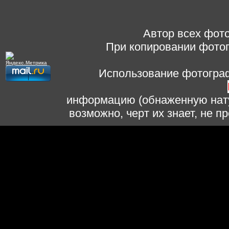
Автор всех фото
При копировании фотог
Использование фотограф
информацию (обнаженную нату
возможно, черт их знает, не 