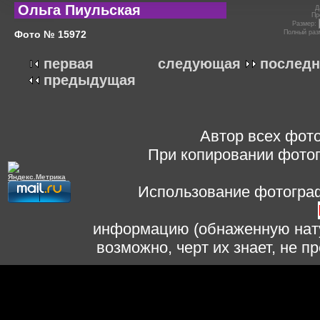
Ольга Пиульская
Д
Пр
Размер:
Фото № 15972
Полный раз
первая
следующая
последн
предыдущая
Автор всех фото
При копировании фотог
Использование фотограф
информацию (обнаженную нату
возможно, черт их знает, не 